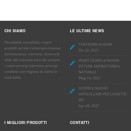
CHI SIAMO
LE ULTIME NEWS
Flessibilità, versatilità, creare
TANTISSIMI AUGURI
prodotti ad alto contenuto creativo
Dic 22, 2021
ed innovativo, crescere, vincere le
sfide del mercato sono da sempre
iPAINT SILVER LA NUOVA
i nostri principi ispiratori, principi
PITTURA ANTIBATTERICA
condivisi con migliaia di clienti in
NATURALE
tutta Italia.
Mag 14, 2021
SCOPRI IL NUOVO
ANTICALCARE PER CASSETTE
WC
Apr 26, 2021
I MIGLIORI PRODOTTI
CONTATTI